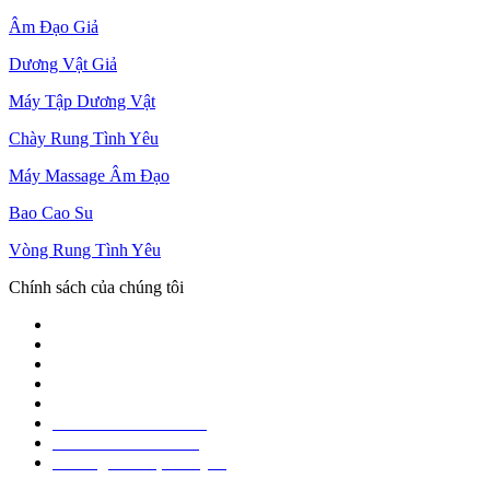
Âm Đạo Giả
Dương Vật Giả
Máy Tập Dương Vật
Chày Rung Tình Yêu
Máy Massage Âm Đạo
Bao Cao Su
Vòng Rung Tình Yêu
Chính sách của chúng tôi
Giới thiệu
Cách đặt hàng trên Website
Chính sách giao hàng
Chính sách bảo mật
Chính sách bảo hành
Chính sách đổi trả hàng
Hình thức thanh toán
Phương thức vận chuyển