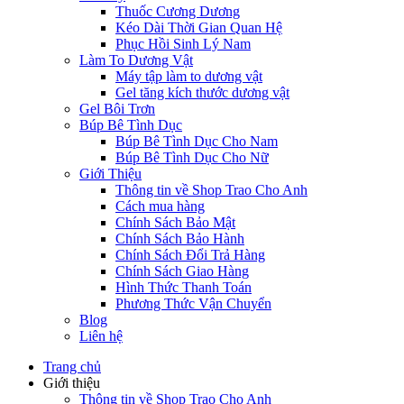
Thuốc Cương Dương
Kéo Dài Thời Gian Quan Hệ
Phục Hồi Sinh Lý Nam
Làm To Dương Vật
Máy tập làm to dương vật
Gel tăng kích thước dương vật
Gel Bôi Trơn
Búp Bê Tình Dục
Búp Bê Tình Dục Cho Nam
Búp Bê Tình Dục Cho Nữ
Giới Thiệu
Thông tin về Shop Trao Cho Anh
Cách mua hàng
Chính Sách Bảo Mật
Chính Sách Bảo Hành
Chính Sách Đổi Trả Hàng
Chính Sách Giao Hàng
Hình Thức Thanh Toán
Phương Thức Vận Chuyển
Blog
Liên hệ
Trang chủ
Giới thiệu
Thông tin về Shop Trao Cho Anh