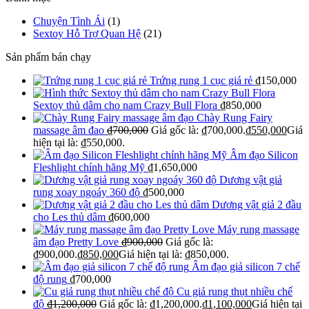
Chuyện Tình Ái
(1)
Sextoy Hỗ Trợ Quan Hệ
(21)
Sản phẩm bán chạy
Trứng rung 1 cục giá rẻ
₫
150,000
Sextoy thủ dâm cho nam Crazy Bull Flora
₫
850,000
Chày Rung Fairy
massage âm đao
₫
700,000
Giá gốc là: ₫700,000.
₫
550,000
Giá
hiện tại là: ₫550,000.
Âm đạo Silicon
Fleshlight chính hãng Mỹ
₫
1,650,000
Dương vật giả
rung xoay ngoáy 360 độ
₫
500,000
Dương vật giả 2 đầu
cho Les thủ dâm
₫
600,000
Máy rung massage
âm đạo Pretty Love
₫
900,000
Giá gốc là:
₫900,000.
₫
850,000
Giá hiện tại là: ₫850,000.
Âm đạo giả silicon 7 chế
độ rung
₫
700,000
Cu giả rung thụt nhiều chế
độ
₫
1,200,000
Giá gốc là: ₫1,200,000.
₫
1,100,000
Giá hiện tại