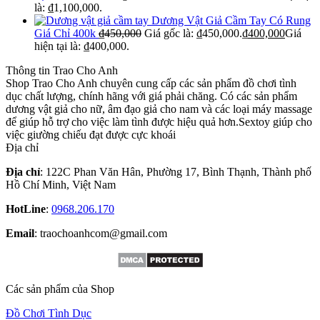
là: ₫1,100,000.
Dương Vật Giả Cầm Tay Có Rung
Giá Chỉ 400k
₫
450,000
Giá gốc là: ₫450,000.
₫
400,000
Giá
hiện tại là: ₫400,000.
Thông tin Trao Cho Anh
Shop Trao Cho Anh chuyên cung cấp các sản phẩm đồ chơi tình
dục chất lượng, chính hãng với giá phải chăng. Có các sản phẩm
dương vật giả cho nữ, âm đạo giả cho nam và các loại máy massage
để giúp hỗ trợ cho việc làm tình được hiệu quả hơn.Sextoy giúp cho
việc giường chiếu đạt được cực khoái
Địa chỉ
Địa chỉ
:
122C Phan Văn Hân, Phường 17, Bình Thạnh, Thành phố
Hồ Chí Minh, Việt Nam
HotLine
:
0968.206.170
Email
: traochoanhcom@gmail.com
Các sản phẩm của Shop
Đồ Chơi Tình Dục