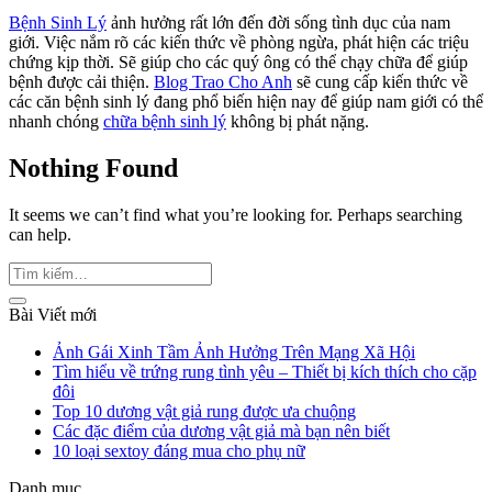
Bệnh Sinh Lý
ảnh hưởng rất lớn đến đời sống tình dục của nam
giới. Việc nắm rõ các kiến thức về phòng ngừa, phát hiện các triệu
chứng kịp thời. Sẽ giúp cho các quý ông có thể chạy chữa để giúp
bệnh được cải thiện.
Blog Trao Cho Anh
sẽ cung cấp kiến thức về
các căn bệnh sinh lý đang phổ biến hiện nay để giúp nam giới có thể
nhanh chóng
chữa bệnh sinh lý
không bị phát nặng.
Nothing Found
It seems we can’t find what you’re looking for. Perhaps searching
can help.
Bài Viết mới
Ảnh Gái Xinh Tầm Ảnh Hưởng Trên Mạng Xã Hội
Tìm hiểu về trứng rung tình yêu – Thiết bị kích thích cho cặp
đôi
Top 10 dương vật giả rung được ưa chuộng
Các đặc điểm của dương vật giả mà bạn nên biết
10 loại sextoy đáng mua cho phụ nữ
Danh mục