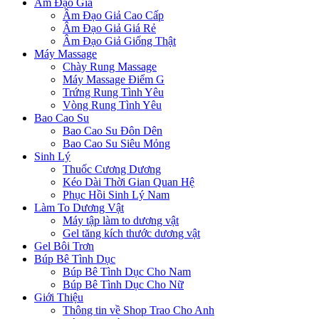
Âm Đạo Giả
Âm Đạo Giả Cao Cấp
Âm Đạo Giả Giá Rẻ
Âm Đạo Giả Giống Thật
Máy Massage
Chày Rung Massage
Máy Massage Điểm G
Trứng Rung Tình Yêu
Vòng Rung Tình Yêu
Bao Cao Su
Bao Cao Su Đôn Dên
Bao Cao Su Siêu Mỏng
Sinh Lý
Thuốc Cương Dương
Kéo Dài Thời Gian Quan Hệ
Phục Hồi Sinh Lý Nam
Làm To Dương Vật
Máy tập làm to dương vật
Gel tăng kích thước dương vật
Gel Bôi Trơn
Búp Bê Tình Dục
Búp Bê Tình Dục Cho Nam
Búp Bê Tình Dục Cho Nữ
Giới Thiệu
Thông tin về Shop Trao Cho Anh