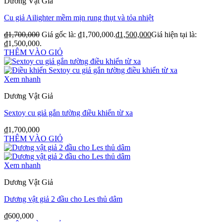
Dương Vật Giả
Cu giả Ailighter mềm mịn rung thụt và tỏa nhiệt
₫
1,700,000
Giá gốc là: ₫1,700,000.
₫
1,500,000
Giá hiện tại là:
₫1,500,000.
THÊM VÀO GIỎ
Xem nhanh
Dương Vật Giả
Sextoy cu giả gắn tường điều khiển từ xa
₫
1,700,000
THÊM VÀO GIỎ
Xem nhanh
Dương Vật Giả
Dương vật giả 2 đầu cho Les thủ dâm
₫
600,000