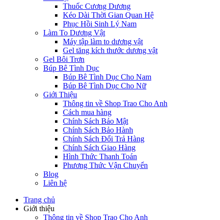
Thuốc Cương Dương
Kéo Dài Thời Gian Quan Hệ
Phục Hồi Sinh Lý Nam
Làm To Dương Vật
Máy tập làm to dương vật
Gel tăng kích thước dương vật
Gel Bôi Trơn
Búp Bê Tình Dục
Búp Bê Tình Dục Cho Nam
Búp Bê Tình Dục Cho Nữ
Giới Thiệu
Thông tin về Shop Trao Cho Anh
Cách mua hàng
Chính Sách Bảo Mật
Chính Sách Bảo Hành
Chính Sách Đổi Trả Hàng
Chính Sách Giao Hàng
Hình Thức Thanh Toán
Phương Thức Vận Chuyển
Blog
Liên hệ
Trang chủ
Giới thiệu
Thông tin về Shop Trao Cho Anh