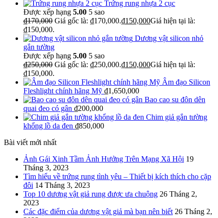
Trứng rung nhựa 2 cục
Được xếp hạng
5.00
5 sao
₫
170,000
Giá gốc là: ₫170,000.
₫
150,000
Giá hiện tại là:
₫150,000.
Dương vật silicon nhỏ
gắn tường
Được xếp hạng
5.00
5 sao
₫
250,000
Giá gốc là: ₫250,000.
₫
150,000
Giá hiện tại là:
₫150,000.
Âm đạo Silicon
Fleshlight chính hãng Mỹ
₫
1,650,000
Bao cao su đôn dên
quai đeo có gân
₫
200,000
Chim giả gắn tường
khổng lồ da đen
₫
850,000
Bài viết mới nhất
Ảnh Gái Xinh Tầm Ảnh Hưởng Trên Mạng Xã Hội
19
Tháng 3, 2023
Tìm hiểu về trứng rung tình yêu – Thiết bị kích thích cho cặp
đôi
14 Tháng 3, 2023
Top 10 dương vật giả rung được ưa chuộng
26 Tháng 2,
2023
Các đặc điểm của dương vật giả mà bạn nên biết
26 Tháng 2,