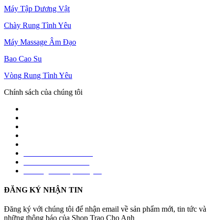
Máy Tập Dương Vật
Chày Rung Tình Yêu
Máy Massage Âm Đạo
Bao Cao Su
Vòng Rung Tình Yêu
Chính sách của chúng tôi
Giới thiệu
Cách đặt hàng trên Website
Chính sách giao hàng
Chính sách bảo mật
Chính sách bảo hành
Chính sách đổi trả hàng
Hình thức thanh toán
Phương thức vận chuyển
ĐĂNG KÝ NHẬN TIN
Đăng ký với chúng tôi để nhận email về sản phẩm mới, tin tức và
những thông báo của Shop Trao Cho Anh