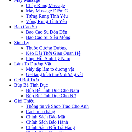
Máy Massage
Chày Rung Massage
Máy Massage Điểm G
Trứng Rung Tình Yêu
Vòng Rung Tình Yêu
Bao Cao Su
Bao Cao Su Đôn Dên
Bao Cao Su Siêu Mỏng
Sinh Lý
Thuốc Cương Dương
Kéo Dài Thời Gian Quan Hệ
Phục Hồi Sinh Lý Nam
Làm To Dương Vật
Máy tập làm to dương vật
Gel tăng kích thước dương vật
Gel Bôi Trơn
Búp Bê Tình Dục
Búp Bê Tình Dục Cho Nam
Búp Bê Tình Dục Cho Nữ
Giới Thiệu
Thông tin về Shop Trao Cho Anh
Cách mua hàng
Chính Sách Bảo Mật
Chính Sách Bảo Hành
Chính Sách Đổi Trả Hàng