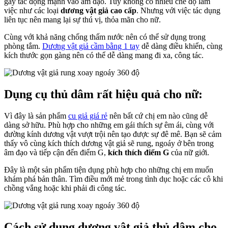
gây tác động mạnh vào âm đạo. Tuy không có nhiều chế độ làm
việc như các loại
dương vật giả cao cấp
. Nhưng với việc tác dụng
liên tục nên mang lại sự thú vị, thỏa mãn cho nữ.
Cùng với khả năng chống thấm nước nên có thể sử dụng trong
phòng tắm.
Dương vật giả cầm bằng 1 tay
dễ dàng điều khiển, cùng
kích thước gọn gàng nên có thể dễ dàng mang đi xa, công tác.
Dụng cụ thủ dâm rất hiệu quả cho nữ:
Vì đây là sản phẩm
cu giả giá rẻ
nên bất cứ chị em nào cũng dễ
dàng sở hữu. Phù hợp cho những em gái thích sự êm ái, cùng với
đường kính dương vật vượt trội nên tạo được sự đê mê. Bạn sẽ cảm
thấy vô cùng kích thích dương vật giả sẽ rung, ngoáy ở bên trong
âm đạo và tiếp cận đến điểm G,
kích thích điểm G
của nữ giới.
Đây là một sản phẩm tiện dụng phù hợp cho những chị em muốn
khám phá bản thân. Tìm điều mới mẻ trong tình dục hoặc các cô khi
chồng vắng hoặc khi phải đi công tác.
Cách sử dụng dương vật giả thủ dâm cho